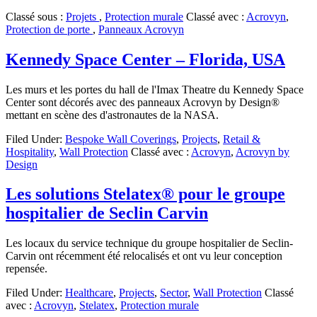
Classé sous :
Projets
,
Protection murale
Classé avec :
Acrovyn
,
Protection de porte
,
Panneaux Acrovyn
Kennedy Space Center – Florida, USA
Les murs et les portes du hall de l'Imax Theatre du Kennedy Space
Center sont décorés avec des panneaux Acrovyn by Design®
mettant en scène des d'astronautes de la NASA.
Filed Under:
Bespoke Wall Coverings
,
Projects
,
Retail &
Hospitality
,
Wall Protection
Classé avec :
Acrovyn
,
Acrovyn by
Design
Les solutions Stelatex® pour le groupe
hospitalier de Seclin Carvin
Les locaux du service technique du groupe hospitalier de Seclin-
Carvin ont récemment été relocalisés et ont vu leur conception
repensée.
Filed Under:
Healthcare
,
Projects
,
Sector
,
Wall Protection
Classé
avec :
Acrovyn
,
Stelatex
,
Protection murale