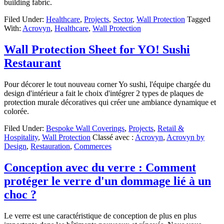
building fabric.
Filed Under:
Healthcare
,
Projects
,
Sector
,
Wall Protection
Tagged
With:
Acrovyn
,
Healthcare
,
Wall Protection
Wall Protection Sheet for YO! Sushi
Restaurant
Pour décorer le tout nouveau corner Yo sushi, l'équipe chargée du
design d'intérieur a fait le choix d'intégrer 2 types de plaques de
protection murale décoratives qui créer une ambiance dynamique et
colorée.
Filed Under:
Bespoke Wall Coverings
,
Projects
,
Retail &
Hospitality
,
Wall Protection
Classé avec :
Acrovyn
,
Acrovyn by
Design
,
Restauration
,
Commerces
Conception avec du verre : Comment
protéger le verre d'un dommage lié à un
choc ?
Le verre est une caractéristique de conception de plus en plus