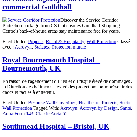
commercial Guildhall
Discover the Service Corridor
Protection package from CS that ensures Guildhall Shopping
Centre's back-of-house areas stay maintenance free for years.
Filed Under:
Projects
,
Retail & Hospitality
,
Wall Protection
Classé
avec :
Acrovyn
,
Stelatex
,
Protection murale
Royal Bournemouth Hospital –
Bournemouth, UK
En raison de l'agencement du lieu et du risque élevé de dommages ,
la Direction des bâtiments a exigé des protections pour prévenir des
chocs et faciles à entretenir.
Filed Under:
Bespoke Wall Coverings
,
Healthcare
,
Projects
,
Sector
,
Wall Protection
Tagged With:
Acrovyn
,
Acrovyn by Design
,
Santé
,
Aqua Form 143
,
Classic Areta 51
Southmead Hospital – Bristol, UK