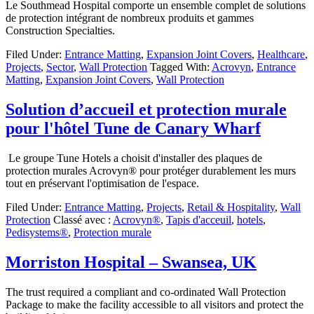
Le Southmead Hospital comporte un ensemble complet de solutions
de protection intégrant de nombreux produits et gammes
Construction Specialties.
Filed Under:
Entrance Matting
,
Expansion Joint Covers
,
Healthcare
,
Projects
,
Sector
,
Wall Protection
Tagged With:
Acrovyn
,
Entrance
Matting
,
Expansion Joint Covers
,
Wall Protection
Solution d’accueil et protection murale
pour l'hôtel Tune de Canary Wharf
Le groupe Tune Hotels a choisit d'installer des plaques de
protection murales Acrovyn® pour protéger durablement les murs
tout en préservant l'optimisation de l'espace.
Filed Under:
Entrance Matting
,
Projects
,
Retail & Hospitality
,
Wall
Protection
Classé avec :
Acrovyn®
,
Tapis d'acceuil
,
hotels
,
Pedisystems®
,
Protection murale
Morriston Hospital – Swansea, UK
The trust required a compliant and co-ordinated Wall Protection
Package to make the facility accessible to all visitors and protect the