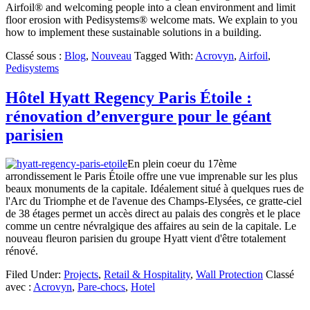
Airfoil® and welcoming people into a clean environment and limit
floor erosion with Pedisystems® welcome mats. We explain to you
how to implement these sustainable solutions in a building.
Classé sous :
Blog
,
Nouveau
Tagged With:
Acrovyn
,
Airfoil
,
Pedisystems
Hôtel Hyatt Regency Paris Étoile :
rénovation d’envergure pour le géant
parisien
En plein coeur du 17ème
arrondissement le Paris Étoile offre une vue imprenable sur les plus
beaux monuments de la capitale. Idéalement situé à quelques rues de
l'Arc du Triomphe et de l'avenue des Champs-Elysées, ce gratte-ciel
de 38 étages permet un accès direct au palais des congrès et le place
comme un centre névralgique des affaires au sein de la capitale. Le
nouveau fleuron parisien du groupe Hyatt vient d'être totalement
rénové.
Filed Under:
Projects
,
Retail & Hospitality
,
Wall Protection
Classé
avec :
Acrovyn
,
Pare-chocs
,
Hotel