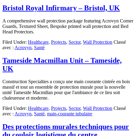
Bristol Royal Infirmary – Bristol, UK
A comprehensive wall protection package featuring Acrovyn Corner
Guards, Textured Sheet, Bespoke printed wall protection and Bed
Head Protectors.
Filed Under:
Healthcare
,
Projects
,
Sector
,
Wall Protection
Classé
avec :
Acrovyn
,
Santé
Tameside Macmillan Unit – Tameside,
UK
Construction Specialties a conçu une main courante cintrée en bois
massif et tout un ensemble de protection murale pour la nouvelle
unité Tameside Macmillan pour que l'ambiance de ce lieu soit
chaleureuse et moderne.
Filed Under:
Healthcare
,
Projects
,
Sector
,
Wall Protection
Classé
avec :
Acrovyn
,
Santé
,
main-courante tubulaire
Des protections murales techniques pour
du couloir logistique du centre