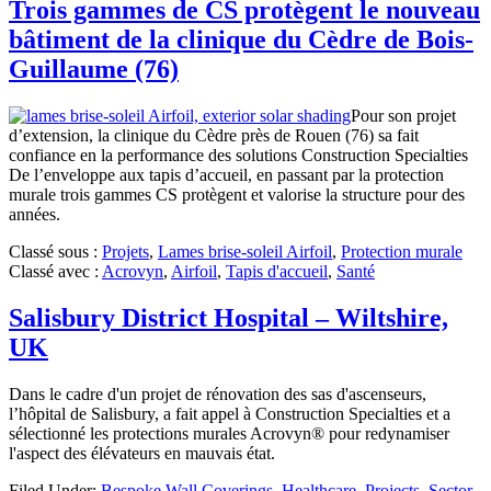
Trois gammes de CS protègent le nouveau
bâtiment de la clinique du Cèdre de Bois-
Guillaume (76)
Pour son projet
d’extension, la clinique du Cèdre près de Rouen (76) sa fait
confiance en la performance des solutions Construction Specialties
De l’enveloppe aux tapis d’accueil, en passant par la protection
murale trois gammes CS protègent et valorise la structure pour des
années.
Classé sous :
Projets
,
Lames brise-soleil Airfoil
,
Protection murale
Classé avec :
Acrovyn
,
Airfoil
,
Tapis d'accueil
,
Santé
Salisbury District Hospital – Wiltshire,
UK
Dans le cadre d'un projet de rénovation des sas d'ascenseurs,
l’hôpital de Salisbury, a fait appel à Construction Specialties et a
sélectionné les protections murales Acrovyn® pour redynamiser
l'aspect des élévateurs en mauvais état.
Filed Under:
Bespoke Wall Coverings
,
Healthcare
,
Projects
,
Sector
,