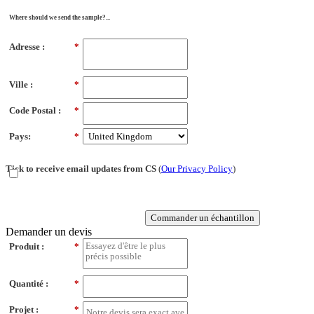
Where should we send the sample?...
Adresse :
*
Ville :
*
Code Postal :
*
Pays:
*
Tick to receive email updates from CS
(
Our Privacy Policy
)
Commander un échantillon
Demander un devis
Produit :
*
Quantité :
*
Projet :
*