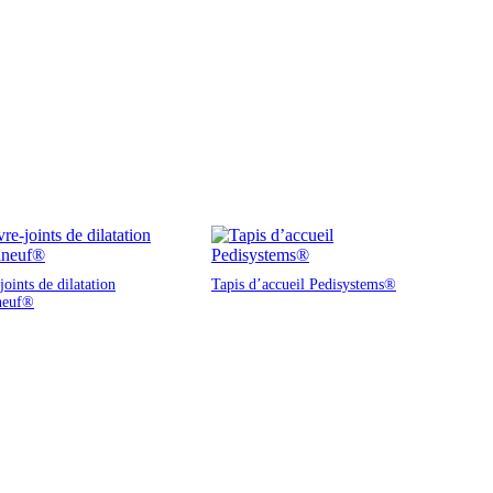
oints de dilatation
Tapis d’accueil Pedisystems®
neuf®