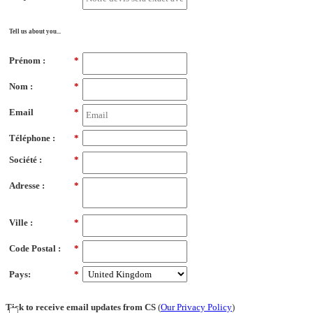
Tell us about you...
Prénom :
*
Nom :
*
Email
*
Téléphone :
*
Société :
*
Adresse :
*
Ville :
*
Code Postal :
*
Pays:
*
Tick to receive email updates from CS
(
Our Privacy Policy
)