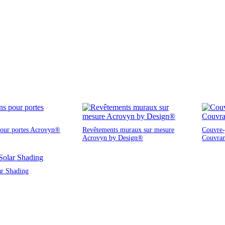
pour portes Acrovyn®
Revêtements muraux sur mesure
Couvre-j
Acrovyn by Design®
Couvra
ar Shading