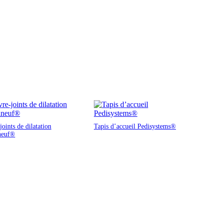
oints de dilatation
Tapis d’accueil Pedisystems®
neuf®