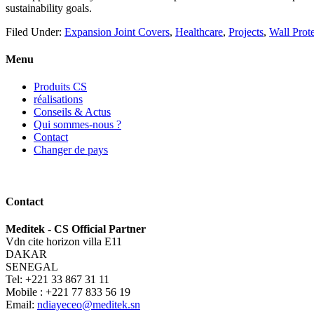
sustainability goals.
Filed Under:
Expansion Joint Covers
,
Healthcare
,
Projects
,
Wall Prot
Menu
Produits CS
réalisations
Conseils & Actus
Qui sommes-nous ?
Contact
Changer de pays
Contact
Meditek - CS Official Partner
Vdn cite horizon villa E11
DAKAR
SENEGAL
Tel: +221 33 867 31 11
Mobile : +221 77 833 56 19
Email:
ndiayeceo@meditek.sn