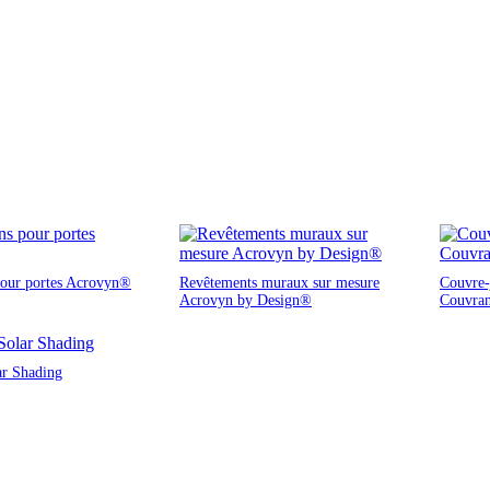
pour portes Acrovyn®
Revêtements muraux sur mesure
Couvre-j
Acrovyn by Design®
Couvra
ar Shading