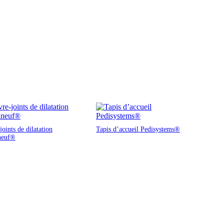
oints de dilatation
Tapis d’accueil Pedisystems®
neuf®