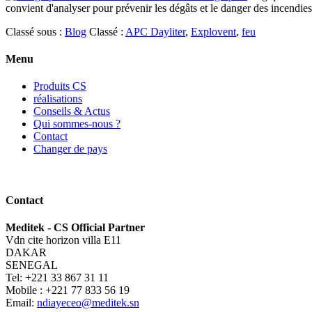
convient d'analyser pour prévenir les dégâts et le danger des incendies
Classé sous :
Blog
Classé :
APC Dayliter
,
Explovent
,
feu
Menu
Produits CS
réalisations
Conseils & Actus
Qui sommes-nous ?
Contact
Changer de pays
Contact
Meditek - CS Official Partner
Vdn cite horizon villa E11
DAKAR
SENEGAL
Tel: +221 33 867 31 11
Mobile : +221 77 833 56 19
Email:
ndiayeceo@meditek.sn