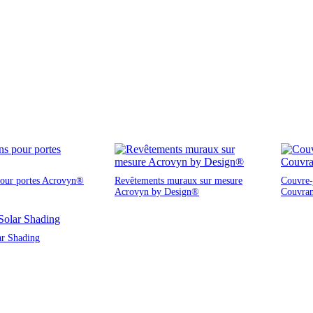
pour portes Acrovyn®
Revêtements muraux sur mesure
Couvre-j
Acrovyn by Design®
Couvra
ar Shading