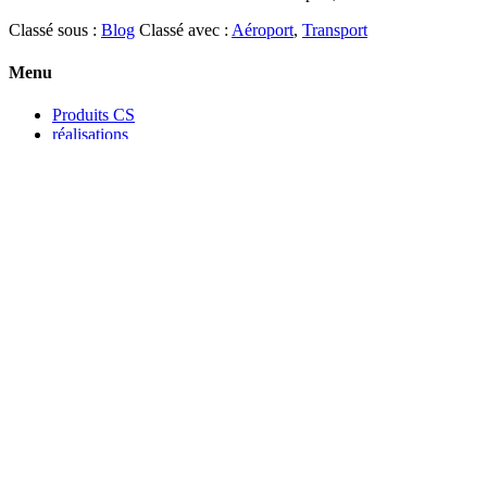
Classé sous :
Blog
Classé avec :
Aéroport
,
Transport
Menu
Produits CS
réalisations
Conseils & Actus
Qui sommes-nous ?
Contact
Changer de pays
Contact
Meditek - CS Official Partner
Vdn cite horizon villa E11
DAKAR
SENEGAL
Tel: +221 33 867 31 11
Mobile : +221 77 833 56 19
Email:
ndiayeceo@meditek.sn