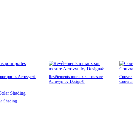
pour portes Acrovyn®
Revêtements muraux sur mesure
Couvre-j
Acrovyn by Design®
Couvra
ar Shading