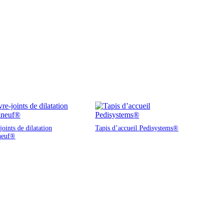
oints de dilatation
Tapis d’accueil Pedisystems®
neuf®