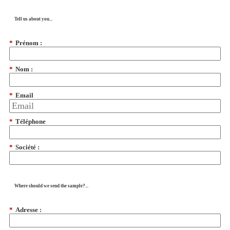
Tell us about you...
*
Prénom :
*
Nom :
*
Email
*
Téléphone
*
Société :
Where should we send the sample?...
*
Adresse :