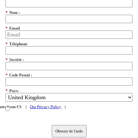
*
Nom :
*
Email
*
Téléphone
*
Société :
*
Code Postal :
*
Pays:
dates from CS
(
Our Privacy Policy
)
Obtenir de l'aide