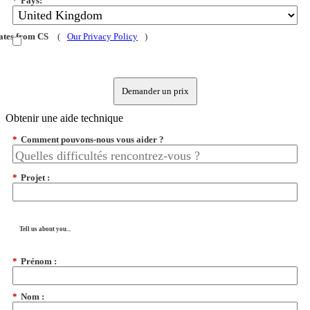
*
Pays:
dates from CS
(
Our Privacy Policy
)
Demander un prix
Obtenir une aide technique
*
Comment pouvons-nous vous aider ?
*
Projet :
Tell us about you...
*
Prénom :
*
Nom :