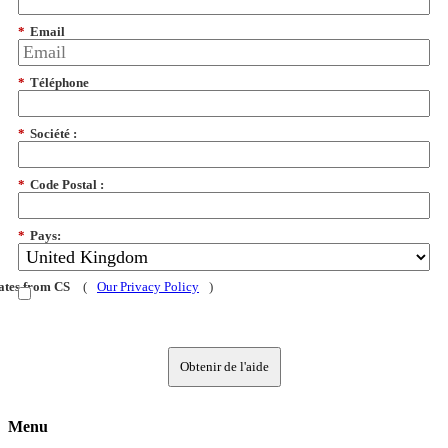
*
Email
*
Téléphone
*
Société :
*
Code Postal :
*
Pays:
dates from CS
(
Our Privacy Policy
)
Obtenir de l'aide
Menu