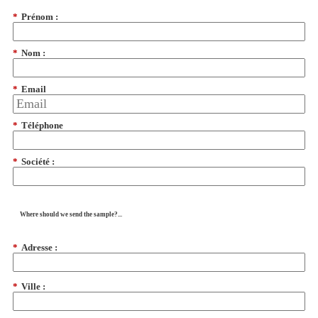
*
Prénom :
*
Nom :
*
Email
*
Téléphone
*
Société :
Where should we send the sample?...
*
Adresse :
*
Ville :