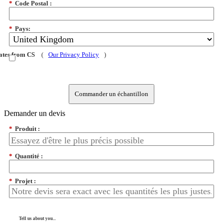
*
Code Postal :
*
Pays:
dates from CS
(
Our Privacy Policy
)
Commander un échantillon
Demander un devis
*
Produit :
*
Quantité :
*
Projet :
Tell us about you...