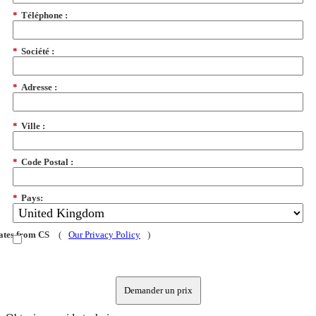
*
Téléphone :
*
Société :
*
Adresse :
*
Ville :
*
Code Postal :
*
Pays:
dates from CS
(
Our Privacy Policy
)
Demander un prix