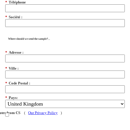
*
Téléphone
*
Société :
Where should we send the sample?...
*
Adresse :
*
Ville :
*
Code Postal :
*
Pays:
dates from CS
(
Our Privacy Policy
)