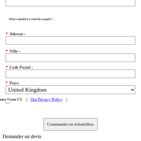
Where should we send the sample?...
*
Adresse :
*
Ville :
*
Code Postal :
*
Pays:
dates from CS
(
Our Privacy Policy
)
Commander un échantillon
Demander un devis