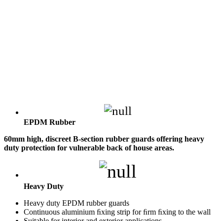
EPDM Rubber
60mm high, discreet B-section rubber guards offering heavy
duty protection for vulnerable back of house areas.
Heavy Duty
Heavy duty EPDM rubber guards
Continuous aluminium ﬁxing strip for ﬁrm ﬁxing to the wall
Suitable for interior and exterior applications