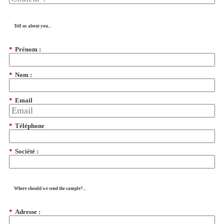
Tell us about you...
*
Prénom :
*
Nom :
*
Email
*
Téléphone
*
Société :
Where should we send the sample?...
*
Adresse :