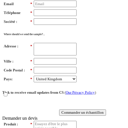
Email
*
Téléphone
*
Société :
*
Where should we send the sample?...
Adresse :
*
Ville :
*
Code Postal :
*
Pays:
*
Tick to receive email updates from CS
(
Our Privacy Policy
)
Commander un échantillon
Demander un devis
Produit :
*