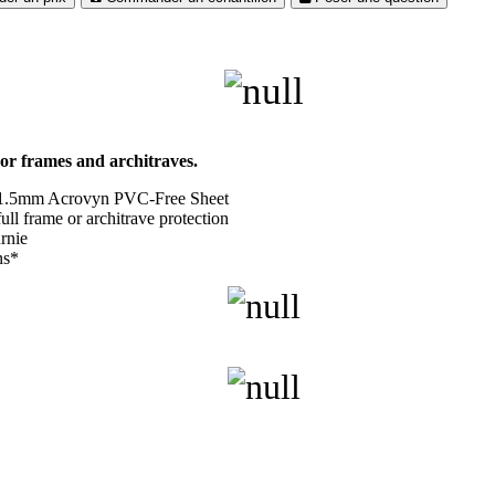
oor frames and architraves.
r 1.5mm Acrovyn PVC-Free Sheet
ull frame or architrave protection
urnie
ns*