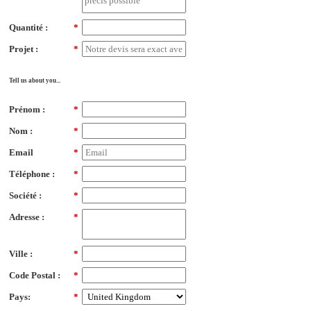
Quantité :
*
Projet :
*
Tell us about you...
Prénom :
*
Nom :
*
Email
*
Téléphone :
*
Société :
*
Adresse :
*
Ville :
*
Code Postal :
*
Pays:
*