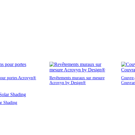
pour portes Acrovyn®
Revêtements muraux sur mesure
Couvre-j
Acrovyn by Design®
Couvra
ar Shading