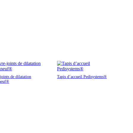
oints de dilatation
Tapis d’accueil Pedisystems®
neuf®