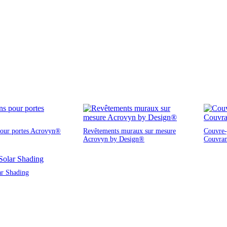
pour portes Acrovyn®
Revêtements muraux sur mesure
Couvre-j
Acrovyn by Design®
Couvra
ar Shading