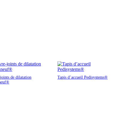
oints de dilatation
Tapis d’accueil Pedisystems®
neuf®