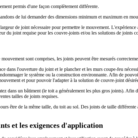
ement permis d'une façon complètement différente.
commandons de lui demander des dimensions minimum et maximum en mo
a largeur de joint nécessaire pour permettre le mouvement. L'expérience 
 du joint requise pour les couvre-joints et/ou les solutions de joints c
 mouvement sont comprises, les joints peuvent être mesurés correctement
e dans l'ouverture du joint et le plancher et les murs coupe-feu nécessi
endommager le système ou la construction environnante. Afin de pouvoir 
 mouvement et pour pouvoir l'adapter à la solution de couvre-joint désiré
tez dans un bâtiment (le toit a généralement les plus gros joints). Afin 
ntes tailles de joints requises.
urs être de la même taille, du toit au sol. Des joints de taille différente
ts et les exigences d'application