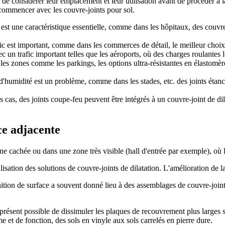
de considérer leur emplacement et leur utilisation avant de procéder à la
ommencer avec les couvre-joints pour sol.
st une caractéristique essentielle, comme dans les hôpitaux, des couvre-j
ic est important, comme dans les commerces de détail, le meilleur choix es
ec un trafic important telles que les aéroports, où des charges roulantes
es zones comme les parkings, les options ultra-résistantes en élastomère 
d'humidité est un problème, comme dans les stades, etc. des joints étanc
 cas, des joints coupe-feu peuvent être intégrés à un couvre-joint de dila
ace adjacente
one cachée ou dans une zone très visible (hall d'entrée par exemple), où l
ilisation des solutions de couvre-joints de dilatation. L'amélioration de l
nition de surface a souvent donné lieu à des assemblages de couvre-joint
 à présent possible de dissimuler les plaques de recouvrement plus larges 
 et de fonction, des sols en vinyle aux sols carrelés en pierre dure.