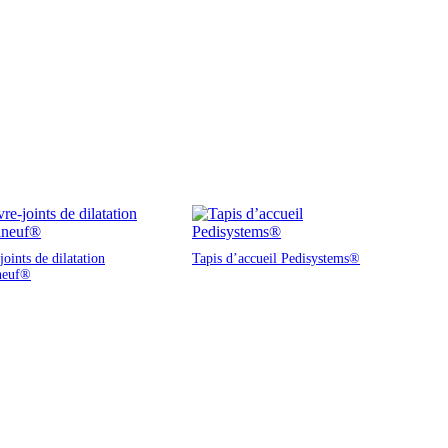
oints de dilatation
Tapis d’accueil Pedisystems®
neuf®