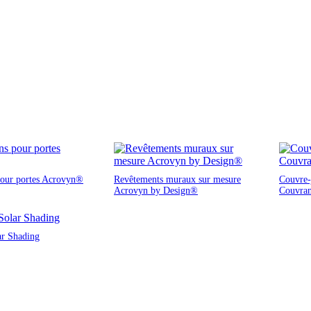
pour portes Acrovyn®
Revêtements muraux sur mesure
Couvre-j
Acrovyn by Design®
Couvra
ar Shading