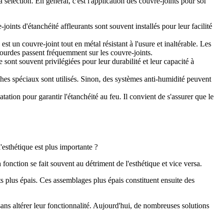
 sélection. En général, c'est l'application des couvre-joints pour sol
oints d'étanchéité affleurants sont souvent installés pour leur facilité
t un couvre-joint tout en métal résistant à l'usure et inaltérable. Les
 lourdes passent fréquemment sur les couvre-joints.
sont souvent privilégiées pour leur durabilité et leur capacité à
hes spéciaux sont utilisés. Sinon, des systèmes anti-humidité peuvent
tation pour garantir l'étanchéité au feu. Il convient de s'assurer que le
'esthétique est plus importante ?
a fonction se fait souvent au détriment de l'esthétique et vice versa.
s plus épais. Ces assemblages plus épais constituent ensuite des
sans altérer leur fonctionnalité. Aujourd'hui, de nombreuses solutions