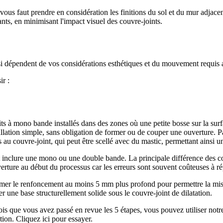
vous faut prendre en considération les finitions du sol et du mur adjacent
ts, en minimisant l'impact visuel des couvre-joints.
si dépendent de vos considérations esthétiques et du mouvement requis au
ir :
s à mono bande installés dans des zones où une petite bosse sur la surf
allation simple, sans obligation de former ou de couper une ouverture. 
s au couvre-joint, qui peut être scellé avec du mastic, permettant ainsi u
 inclure une mono ou une double bande. La principale différence des cou
ouverture au début du processus car les erreurs sont souvent coûteuses à ré
er le renfoncement au moins 5 mm plus profond pour permettre la mise
r une base structurellement solide sous le couvre-joint de dilatation.
is que vous avez passé en revue les 5 étapes, vous pouvez utiliser notre 
ion. Cliquez ici pour essayer.