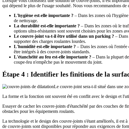
Lorsque vous choisissez une solution de couvre-joints, il est important 
qui dépend le plus de l'usage souhaité. Nous vous recommandons de c
L'hygiène est-elle importante ?
– Dans les zones où l'hygiène e
de nettoyage.
La durabilité est-elle importante ?
– Dans les zones où le traf
options ultra-résistantes sont souvent choisies pour les zones av
Le couvre-joint va-t-il être utilisé dans un parking ?
– Dans l
supporter des charges roulantes lourdes.
L'humidité est-elle importante ?
– Dans les zones où l'entrée 
être intégrés à des couvre-joints standards.
L'étanchéité au feu est-elle importante ?
– Dans la plupart des
coupe-feu n'empêche pas le mouvement du joint.
Étape 4 : Identifier les finitions de la surf
Le couvre-joint sera-t-il situé dans une z
La forme et la fonction ont souvent été en conflit avec le design et l'ut
Essayer de cacher les couvre-joints d'étanchéité par des couches de fi
obstacles pour les équipements roulants.
La technologie et le design des couvre-joints s'étant améliorés, il est
de couvre-joints sont disponibles pour répondre aux exigences de forme